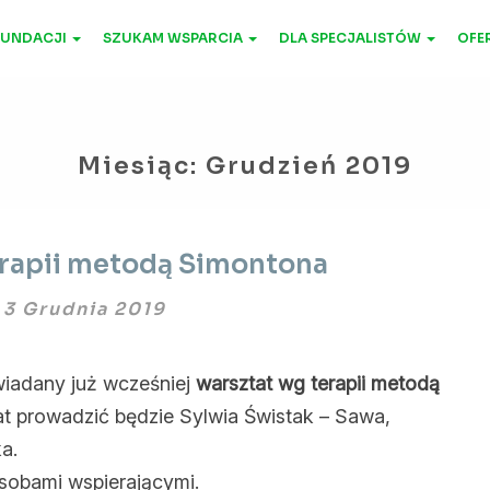
FUNDACJI
SZUKAM WSPARCIA
DLA SPECJALISTÓW
OFER
Miesiąc:
Grudzień 2019
Warsztat
erapii metodą Simontona
terapii
metodą
3 Grudnia 2019
Simontona
iadany już wcześniej
warsztat wg terapii metodą
t prowadzić będzie Sylwia Świstak – Sawa,
a.
sobami wspierającymi.