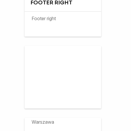
FOOTER RIGHT
Footer right
Projekt współfinansuje m.st.
Warszawa