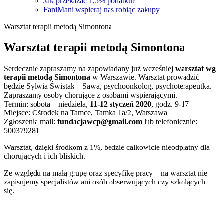
Jak przekazać 1,5% podatku?
FaniMani wspieraj nas robiąc zakupy
Warsztat terapii metodą Simontona
Warsztat terapii metodą Simontona
Serdecznie zapraszamy na zapowiadany już wcześniej
warsztat wg
terapii metodą Simontona
w Warszawie. Warsztat prowadzić
będzie Sylwia Świstak – Sawa, psychoonkolog, psychoterapeutka.
Zapraszamy osoby chorujące z osobami wspierającymi.
Termin: sobota – niedziela,
11-12 styczeń 2020
, godz. 9-17
Miejsce: Ośrodek na Tamce, Tamka 1a/2, Warszawa
Zgłoszenia mail:
fundacjawcp@gmail.com
lub telefonicznie:
500379281
Warsztat, dzięki środkom z 1%, będzie całkowicie nieodpłatny dla
chorujących i ich bliskich.
Ze względu na małą grupę oraz specyfikę pracy – na warsztat nie
zapisujemy specjalistów ani osób obserwujących czy szkolących
się.