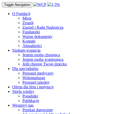
Toggle Navigation
O Fundacji
Misja
Zespół
Zarząd i Rada Nadzorcza
Fundatorki
Ważne dokumenty
Kontakt
Aktualności
Szukam wsparcia
Jestem osobą chorującą
Jestem osobą wspierającą
Jeśli choruje Twoje dziecko
Dla specjalistów
Personel medyczny
Wolontariusze
Personel szkolny
Oferta dla firm i instytucji
Strefa wiedzy
Poradniki
Publikacje
Wesprzyj nas
Przekaż darowiznę