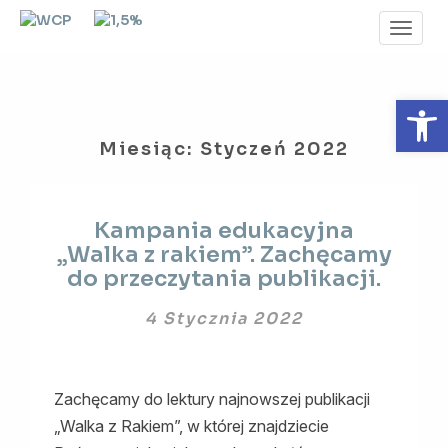
Toggl
Navig
Otwórz 
Miesiąc:
Styczeń 2022
Kampania
Kampania edukacyjna
edukacyjna
„Walka z rakiem”. Zachęcamy
„Walka
do przeczytania publikacji.
z
rakiem”.
4 Stycznia 2022
Zachęcamy
do
przeczytania
publikacji.
Zachęcamy do lektury najnowszej publikacji
„Walka z Rakiem”, w której znajdziecie