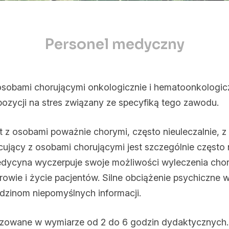
Personel
Personel medyczny
medyczny
osobami chorującymi onkologicznie i hematoonkologic
spozycji na stres związany ze specyfiką tego zawodu.
t z osobami poważnie chorymi, często nieuleczalnie, z 
cujący z osobami chorującymi jest szczególnie często
medycyna wyczerpuje swoje możliwości wyleczenia cho
wie i życie pacjentów. Silne obciążenie psychiczne w
odzinom niepomyślnych informacji.
izowane w wymiarze od 2 do 6 godzin dydaktycznych.