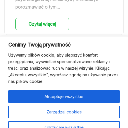
porozmawiać o tym...
Czytaj więcej
Cenimy Twoją prywatność
Używamy plików cookie, aby ulepszyć komfort
Wszystkie aktualności
przeglądania, wyświetlać spersonalizowane reklamy i
treści oraz analizować ruch w naszej witrynie. Klikając
„Akceptuj wszystkie”, wyrażasz zgodę na używanie przez
nas plików cookie.
fundacja@wcp.org.pl
+48 534 464 455
Akceptuje wszystkie
Strona
Aktualności
Szukam
Poradniki
Dla
Kontakt
Wesprzyj
Zarządzaj cookies
główna
wsparcia
specjalistów
nas
Odrzucam wszystkie
Polityka prywatności