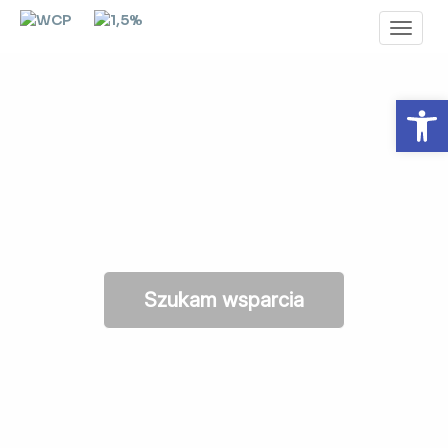
Toggl
Navig
Otwórz 
Szukam wsparcia