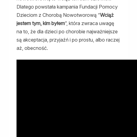
Dlatego powstała kampania Fundacji Pomocy
Dzieciom z Chorobą Nowotworową “
Wciąż
jestem tym, kim byłem
”, która zwraca uwagę
na to, że dla dzieci po chorobie najważniejsze
są akceptacja, przyjaźń i po prostu, albo raczej
aż, obecność.
To właśnie fizyczne zmiany są tym, z czym
dziecku wyniszczonemu chorobą najtrudniej
się pogodzić?
Ta kwestia wydaje się bardzo ważna.
Nowotwór czyni spustoszenie w ciele
młodego człowieka. Wiadomo, że inaczej
wraca się do życia, kiedy nie wygląda się jak
chory człowiek i trudno poznać, że przeszło
się jakąś chorobę, a inaczej, gdy zaszły