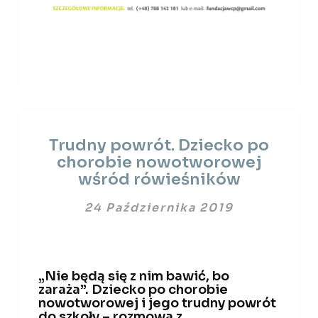
Trudny
Trudny powrót. Dziecko po
powrót.
chorobie nowotworowej
Dziecko
wśród rówieśników
po
chorobie
24 Października 2019
nowotworowej
wśród
rówieśników
„Nie będą się z nim bawić, bo
zaraża”. Dziecko po chorobie
nowotworowej i jego trudny powrót
do szkoły – rozmowa z