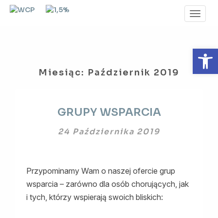
Toggl
Navig
Otwórz 
Miesiąc:
Październik 2019
GRUPY
GRUPY WSPARCIA
WSPARCIA
24 Października 2019
Przypominamy Wam o naszej ofercie grup
wsparcia – zarówno dla osób chorujących, jak
i tych, którzy wspierają swoich bliskich: