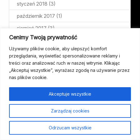
styczeń 2018
(3)
październik 2017
(1)
sierpień 2017
(3)
Cenimy Twoją prywatność
Używamy plików cookie, aby ulepszyć komfort
przeglądania, wyświetlać spersonalizowane reklamy i
KATEGORIE
treści oraz analizować ruch w naszej witrynie. Klikając
„Akceptuj wszystkie”, wyrażasz zgodę na używanie przez
Dla osób wspierających
nas plików cookie.
Dla Pacjentów
Akceptuje wszystkie
Dzieci
Zarządzaj cookies
Grupa wsparcia
Konferencja
Odrzucam wszystkie
Media