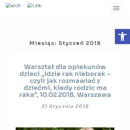
Toggl
Navig
Otwórz 
Miesiąc:
Styczeń 2018
Warsztat
Warsztat dla opiekunów
dla
dzieci „Idzie rak nieborak –
opiekunów
czyli jak rozmawiać z
dzieci
„Idzie
dziećmi, kiedy rodzic ma
rak
raka”, 10.02.2018, Warszawa
nieborak
–
31 Stycznia 2018
czyli
jak
rozmawiać