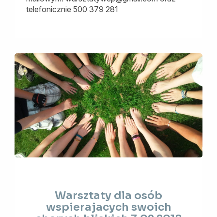
telefonicznie 500 379 281
Warsztaty
Warsztaty dla osób
dla
wspierajacych swoich
osób