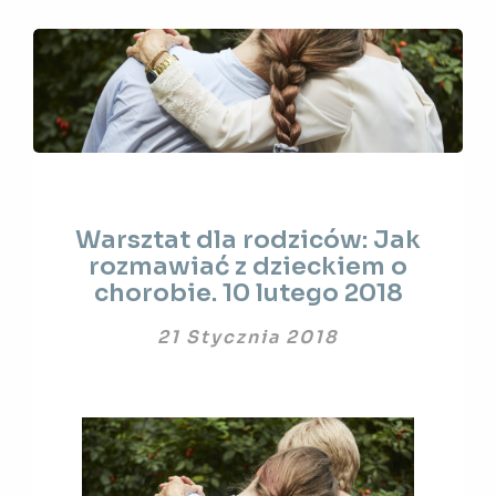
Warsztat
Warsztat dla rodziców: Jak
dla
rozmawiać z dzieckiem o
rodziców:
chorobie. 10 lutego 2018
Jak
rozmawiać
21 Stycznia 2018
z
dzieckiem
o
chorobie.
10
lutego
2018