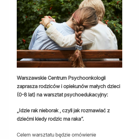
z
dziećmi,
kiedy
rodzic
ma
raka”,
10.02.2018,
Warszawa
Warszawskie Centrum Psychoonkologii
zaprasza rodziców i opiekunów małych dzieci
(0-8 lat) na warsztat psychoedukacyjny:
„Idzie rak nieborak , czyli jak rozmawiać z
dziećmi kiedy rodzic ma raka”.
Celem warsztatu będzie omówienie