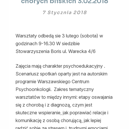
chorych bliskich 3.02.2018
wspierajacych
swoich
7 Stycznia 2018
chorych
bliskich
3.02.2018
Warsztaty odbedą sie 3 lutego (sobota) w
godzinach 9-16.30 W siedzibie
Stowarzyszenia Boris ul. Warecka 4/6
Zajęcia mają charakter psychoedukacyjny .
Scenariusz spotkań oparty jest na autorskim
programie Warszawskiego Centrum
Psychoonkologii. Zakres tematyczny
warsztatów to między innymi: etapy oswajania
się z chorobą i z diagnozą, czym jest
skuteczne wspieranie, jak poprawiać relacje i
komunikację z osobą chorującą, jak lepiej
radzić sobie ze stresem i trudnymi emocjami,