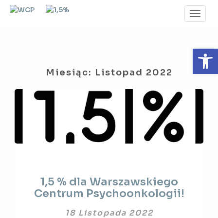
Toggl
Navig
Otwórz 
Miesiąc:
Listopad 2022
1,5
1,5 % dla Warszawskiego
%
Centrum Psychoonkologii!
dla
Warszawskiego
18 Listopada 2022
Centrum