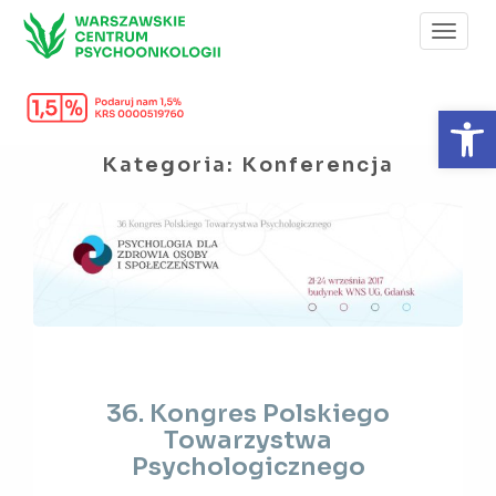
Toggl
Navig
Otwórz 
Kategoria:
Konferencja
36.
36. Kongres Polskiego
Kongres
Towarzystwa
Polskiego
Psychologicznego
Towarzystwa
Psychologicznego