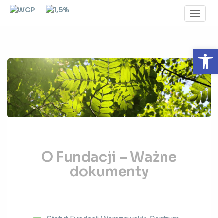
Toggl
Navig
Otwórz 
O
O Fundacji – Ważne
Fundacji
–
dokumenty
Ważne
dokumenty