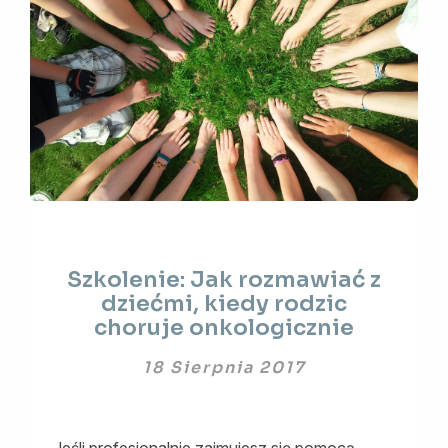
Szkolenie:
Szkolenie: Jak rozmawiać z
Jak
dziećmi, kiedy rodzic
rozmawiać
choruje onkologicznie
z
dziećmi,
18 Sierpnia 2017
kiedy
rodzic
choruje
onkologicznie
Jeśli profesjonalnie zajmujesz się pomocą