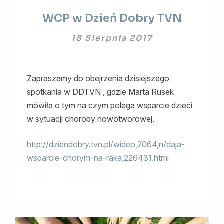
WCP
WCP w Dzień Dobry TVN
w
Dzień
18 Sierpnia 2017
Dobry
TVN
Zapraszamy do obejrzenia dzisiejszego
spotkania w DDTVN , gdzie Marta Rusek
mówiła o tym na czym polega wsparcie dzieci
w sytuacji choroby nowotworowej.
http://dziendobry.tvn.pl/wideo,2064,n/daja-
wsparcie-chorym-na-raka,226431.html