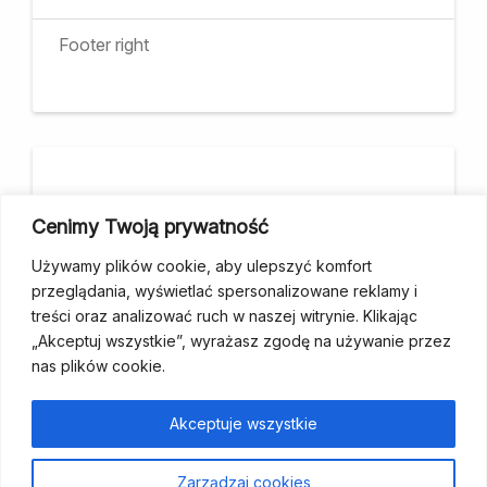
Footer right
Cenimy Twoją prywatność
Projekt współfinansuje m.st. Warszawa
Używamy plików cookie, aby ulepszyć komfort
przeglądania, wyświetlać spersonalizowane reklamy i
treści oraz analizować ruch w naszej witrynie. Klikając
„Akceptuj wszystkie”, wyrażasz zgodę na używanie przez
nas plików cookie.
fundacja@wcp.org.pl
+48 534 464 455
Akceptuje wszystkie
Strona
Aktualności
Szukam
Poradniki
Dla
Kontakt
Wesprzyj
Zarządzaj cookies
główna
wsparcia
specjalistów
nas