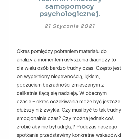
18.30
samopomocy
Warsztat
psychologicznej.
online
–
21 Stycznia 2021
Oczekując
na
wynik.
Okres pomiędzy pobraniem materiału do
Techniki
i
analizy a momentem usłyszenia diagnozy to
metody
dla wielu osób bardzo trudny czas. Często jest
samopomocy
on wypełniony niepewnością, lękiem,
psychologicznej.
poczuciem bezradności zmieszanym z
delikatnie tlącą się nadzieją. W obecnym
czasie – okres oczekiwania może być jeszcze
dłuższy niż zwykle. Czy musi być to tak trudny
emocjonalnie czas? Czy można jednak coś
zrobić aby nie był udręką? Podczas naszego
spotkania przedstawimy konkretne wskazówki