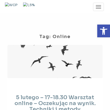
Toggl
Navig
Otwórz 
Tag:
Online
5
5 lutego – 17-18.30 Warsztat
lutego
online – Oczekując na wynik.
–
Techniki i metody
17-