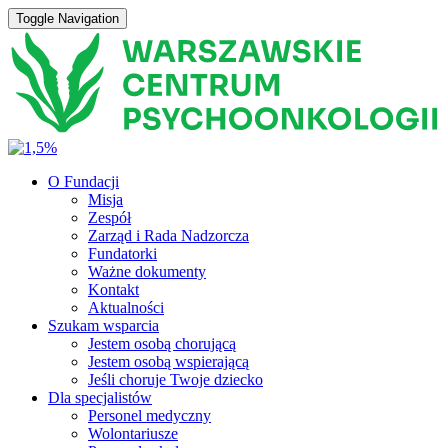
Toggle Navigation
O Fundacji
Misja
Zespół
Zarząd i Rada Nadzorcza
Fundatorki
Ważne dokumenty
Kontakt
Aktualności
Szukam wsparcia
Jestem osobą chorującą
Jestem osobą wspierającą
Jeśli choruje Twoje dziecko
Dla specjalistów
Personel medyczny
Wolontariusze