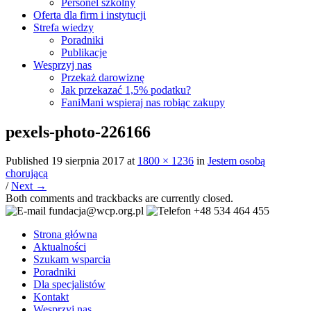
Personel szkolny
Oferta dla firm i instytucji
Strefa wiedzy
Poradniki
Publikacje
Wesprzyj nas
Przekaż darowiznę
Jak przekazać 1,5% podatku?
FaniMani wspieraj nas robiąc zakupy
pexels-photo-226166
Published
19 sierpnia 2017
at
1800 × 1236
in
Jestem osobą
chorującą
/
Next →
Both comments and trackbacks are currently closed.
fundacja@wcp.org.pl
+48 534 464 455
Strona główna
Aktualności
Szukam wsparcia
Poradniki
Dla specjalistów
Kontakt
Wesprzyj nas