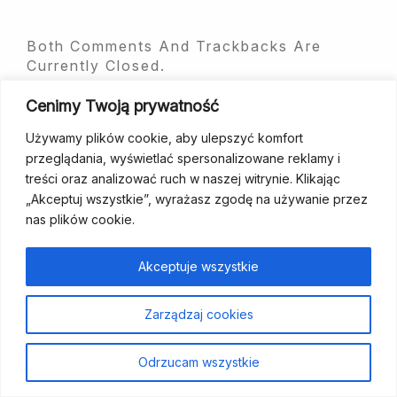
Both Comments And Trackbacks Are
Currently Closed.
Cenimy Twoją prywatność
Używamy plików cookie, aby ulepszyć komfort
przeglądania, wyświetlać spersonalizowane reklamy i
treści oraz analizować ruch w naszej witrynie. Klikając
„Akceptuj wszystkie”, wyrażasz zgodę na używanie przez
fundacja@wcp.org.pl
+48 534 464 455
nas plików cookie.
Strona
Aktualności
Szukam
Poradniki
Dla
Kontakt
Wesprzyj
Akceptuje wszystkie
główna
wsparcia
specjalistów
nas
Zarządzaj cookies
Polityka prywatności
Odrzucam wszystkie