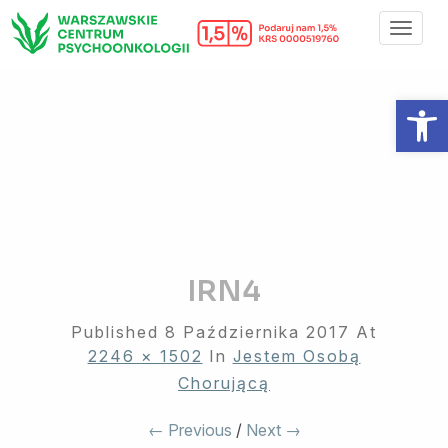
Toggl
Navig
Otwórz 
IRN4
Published
8 Października 2017
At
2246 × 1502
In
Jestem Osobą
Chorującą
← Previous
/
Next →