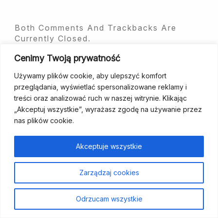
Both Comments And Trackbacks Are
Currently Closed.
Cenimy Twoją prywatność
Używamy plików cookie, aby ulepszyć komfort
przeglądania, wyświetlać spersonalizowane reklamy i
treści oraz analizować ruch w naszej witrynie. Klikając
„Akceptuj wszystkie”, wyrażasz zgodę na używanie przez
fundacja@wcp.org.pl
+48 534 464 455
nas plików cookie.
Akceptuje wszystkie
Strona
Aktualności
Szukam
Poradniki
Dla
Kontakt
Wesprzyj
główna
wsparcia
specjalistów
nas
Zarządzaj cookies
Polityka prywatności
Odrzucam wszystkie