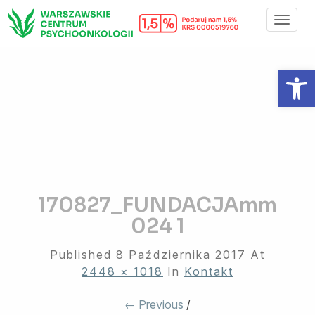
Toggl
Navig
Otwórz 
170827_FUNDACJAmm
024 1
Published
8 Października 2017
At
2448 × 1018
In
Kontakt
← Previous
/