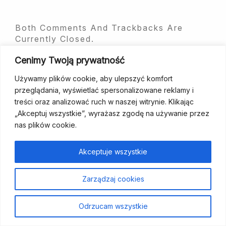
Both Comments And Trackbacks Are
Currently Closed.
Cenimy Twoją prywatność
Używamy plików cookie, aby ulepszyć komfort
przeglądania, wyświetlać spersonalizowane reklamy i
treści oraz analizować ruch w naszej witrynie. Klikając
„Akceptuj wszystkie”, wyrażasz zgodę na używanie przez
fundacja@wcp.org.pl
+48 534 464 455
nas plików cookie.
Strona
Aktualności
Szukam
Poradniki
Dla
Kontakt
Wesprzyj
Akceptuje wszystkie
główna
wsparcia
specjalistów
nas
Zarządzaj cookies
Polityka prywatności
Odrzucam wszystkie