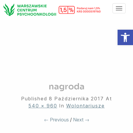
Toggl
Navig
Otwórz 
nagroda
Published
8 Października 2017
At
540 × 960
In
Wolontariusze
← Previous
/
Next →