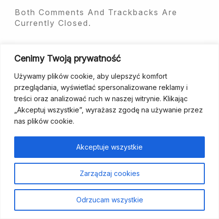
Both Comments And Trackbacks Are
Currently Closed.
Cenimy Twoją prywatność
Używamy plików cookie, aby ulepszyć komfort
przeglądania, wyświetlać spersonalizowane reklamy i
fundacja@wcp.org.pl
+48 534 464 455
treści oraz analizować ruch w naszej witrynie. Klikając
„Akceptuj wszystkie”, wyrażasz zgodę na używanie przez
nas plików cookie.
Strona
Aktualności
Szukam
Poradniki
Dla
Kontakt
Wesprzyj
główna
wsparcia
specjalistów
nas
Akceptuje wszystkie
Polityka prywatności
Zarządzaj cookies
Odrzucam wszystkie