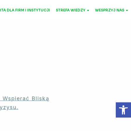
TA DLA FIRM I INSTYTUCJI
STREFA WIEDZY
WESPRZYJ NAS
 Wspierać Bliską
Otwórz 
yzysu.