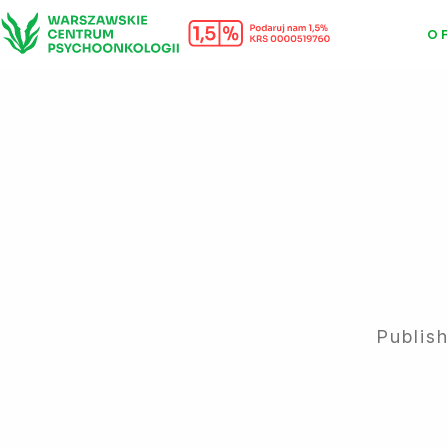
O 
Publis