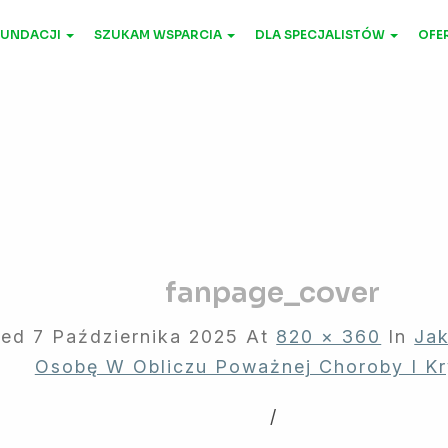
FUNDACJI
SZUKAM WSPARCIA
DLA SPECJALISTÓW
OFER
fanpage_cover
hed
7 Października 2025
At
820 × 360
In
Jak
Osobę W Obliczu Poważnej Choroby I Kr
/