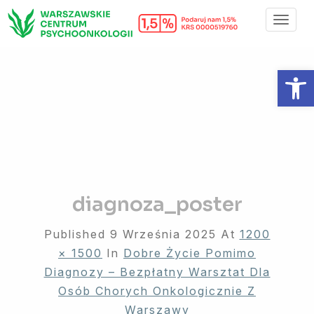
Toggl
Navig
Otwórz 
diagnoza_poster
Published
9 Września 2025
At
1200
× 1500
In
Dobre Życie Pomimo
Diagnozy – Bezpłatny Warsztat Dla
Osób Chorych Onkologicznie Z
Warszawy