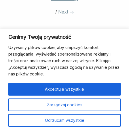
/
Next →
Both Comments And Trackbacks Are
Cenimy Twoją prywatność
Currently Closed.
Używamy plików cookie, aby ulepszyć komfort
przeglądania, wyświetlać spersonalizowane reklamy i
treści oraz analizować ruch w naszej witrynie. Klikając
„Akceptuj wszystkie”, wyrażasz zgodę na używanie przez
nas plików cookie.
fundacja@wcp.org.pl
+48 534 464 455
Akceptuje wszystkie
Strona
Aktualności
Szukam
Poradniki
Dla
Kontakt
Wesprzyj
Zarządzaj cookies
główna
wsparcia
specjalistów
nas
Odrzucam wszystkie
Polityka prywatności