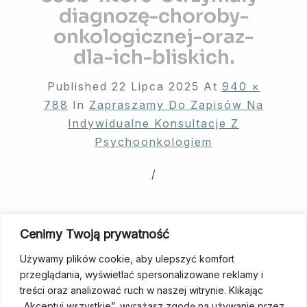
diagnozę-choroby-
onkologicznej-oraz-
dla-ich-bliskich.
Published
22 Lipca 2025
At
940 ×
788
In
Zapraszamy Do Zapisów Na
Indywidualne Konsultacje Z
Psychoonkologiem
/
Both Comments And Trackbacks Are
Cenimy Twoją prywatność
Currently Closed.
Używamy plików cookie, aby ulepszyć komfort
przeglądania, wyświetlać spersonalizowane reklamy i
treści oraz analizować ruch w naszej witrynie. Klikając
„Akceptuj wszystkie”, wyrażasz zgodę na używanie przez