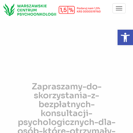
Toggl
Navig
Otwórz 
Zapraszamy-do-
skorzystania-z-
bezpłatnych-
konsultacji-
psychologicznych-dla-
osób-które-otrzymały-