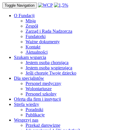
Toggle Navigation
O Fundacji
Misja
Zespół
Zarząd i Rada Nadzorcza
Fundatorki
Ważne dokumenty
Kontakt
Aktualności
Szukam wsparcia
Jestem osobą chorującą
Jestem osobą wspierającą
Jeśli choruje Twoje dziecko
Dla specjalistów
Personel medyczny
Wolontariusze
Personel szkolny
Oferta dla firm i instytucji
Strefa wiedzy
Poradniki
Publikacje
Wesprzyj nas
Przekaż darowiznę