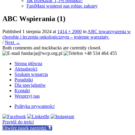
Jak przekazać 1,5% podatku?
FaniMani wspieraj nas robiąc zakupy
ABC Wspierania (1)
Published
1 sierpnia 2024
at
1414 × 2000
in
ABC towarzyszenia w
chorobie i leczeniu onkologicznym – jesienne warsztaty.
/
Next →
Both comments and trackbacks are currently closed.
fundacja@wcp.org.pl
+48 534 464 455
Strona główna
Aktualności
Szukam wsparcia
Poradniki
Dla specjalistów
Kontakt
Wesprzyj nas
Polityka prywatności
Przejdź do treści
Otwórz pasek narzędzi