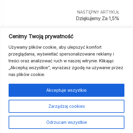
NASTĘPNY ARTYKUŁ
Dziękujemy Za 1,5%
Cenimy Twoją prywatność
Czytaj Więcej
Używamy plików cookie, aby ulepszyć komfort
przeglądania, wyświetlać spersonalizowane reklamy i
treści oraz analizować ruch w naszej witrynie. Klikając
„Akceptuj wszystkie”, wyrażasz zgodę na używanie przez
nas plików cookie.
fundacja@wcp.org.pl
+48 534 464 455
Akceptuje wszystkie
Strona
Aktualności
Szukam
Poradniki
Dla
Kontakt
Wesprzyj
Zarządzaj cookies
główna
wsparcia
specjalistów
nas
Odrzucam wszystkie
Polityka prywatności