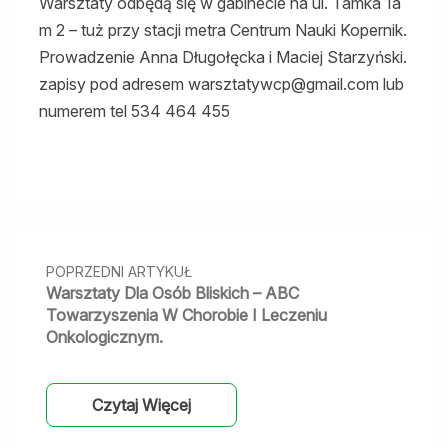
Warsztaty odbędą się w gabinecie na ul. Tamka 1a
m 2 – tuż przy stacji metra Centrum Nauki Kopernik.
Prowadzenie Anna Długołęcka i Maciej Starzyński.
zapisy pod adresem warsztatywcp@gmail.com lub
numerem tel 534 464 455
Nawigacja
między
POPRZEDNI ARTYKUŁ
wpisami
Warsztaty Dla Osób Bliskich – ABC
Towarzyszenia W Chorobie I Leczeniu
Onkologicznym.
Czytaj Więcej