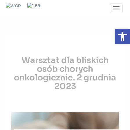
Toggl
Navig
Otwórz 
Warsztat
Warsztat dla bliskich
dla
bliskich
osób chorych
osób
onkologicznie. 2 grudnia
chorych
2023
onkologicznie.
2
grudnia
2023