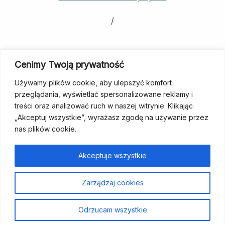
/
Both Comments And Trackbacks Are
Cenimy Twoją prywatność
Currently Closed.
Używamy plików cookie, aby ulepszyć komfort
przeglądania, wyświetlać spersonalizowane reklamy i
treści oraz analizować ruch w naszej witrynie. Klikając
„Akceptuj wszystkie”, wyrażasz zgodę na używanie przez
nas plików cookie.
fundacja@wcp.org.pl
+48 534 464 455
Akceptuje wszystkie
Strona
Aktualności
Szukam
Poradniki
Dla
Kontakt
Wesprzyj
Zarządzaj cookies
główna
wsparcia
specjalistów
nas
Odrzucam wszystkie
Polityka prywatności