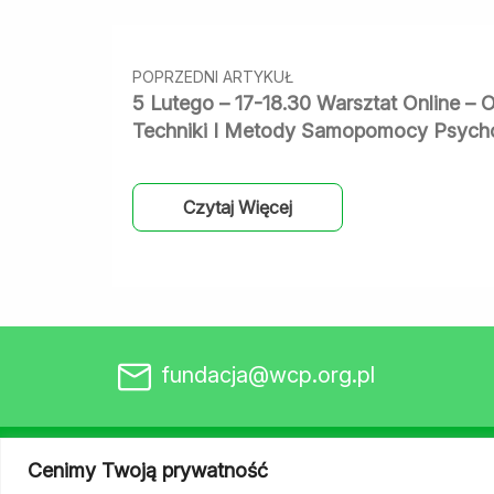
Nawigacja
między
POPRZEDNI ARTYKUŁ
wpisami
5 Lutego – 17-18.30 Warsztat Online –
Techniki I Metody Samopomocy Psycho
Czytaj Więcej
fundacja@wcp.org.pl
Cenimy Twoją prywatność
Strona główna
Aktualności