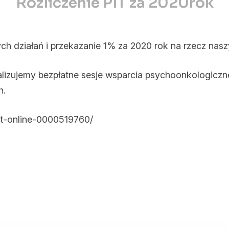
Rozliczenie PIT za 2020rok
PIT
za
2020rok
ch działań i przekazanie 1% za 2020 rok na rzecz nas
lizujemy bezpłatne sesje wsparcia psychoonkologiczn
h.
pit-online-0000519760/