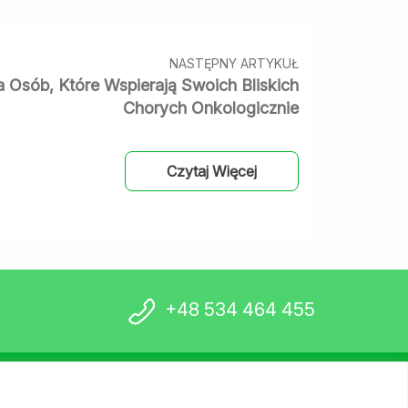
NASTĘPNY ARTYKUŁ
a Osób, Które Wspierają Swoich Bliskich
Chorych Onkologicznie
Czytaj Więcej
+48 534 464 455
stów
Kontakt
Wesprzyj nas