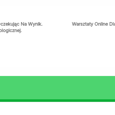
 Oczekując Na Wynik.
Warsztaty Online Dl
logicznej.
Szukam wsparcia
Poradniki
Dla specjali