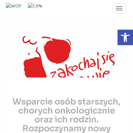
Toggl
Navig
Otwórz 
Wsparcie
Wsparcie osób starszych,
osób
starszych,
chorych onkologicznie
chorych
oraz ich rodzin.
onkologicznie
Rozpoczynamy nowy
oraz