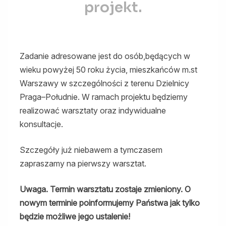
ich
projekt.
rodzin.
Rozpoczynamy
nowy
projekt.
Zadanie adresowane jest do osób,będących w
wieku powyżej 50 roku życia, mieszkańców m.st
Warszawy w szczególności z terenu Dzielnicy
Praga–Południe. W ramach projektu będziemy
realizować warsztaty oraz indywidualne
konsultacje.
Szczegóły już niebawem a tymczasem
zapraszamy na pierwszy warsztat.
Uwaga. Termin warsztatu zostaje zmieniony. O
nowym terminie poinformujemy Państwa jak tylko
będzie możliwe jego ustalenie!